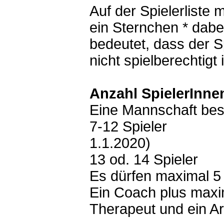
Hard
Auf der Spielerliste
Hörbranz
Langen
ein Sternchen * dabei
Lustenau
Langenegg
bedeutet, dass der 
Riefensberg
Nenzing
nicht spielberechtigt i
Nofels
Montafon
Polizeisportverein
Wolfurt
Anzahl SpielerInne
Beach Trophy
Rankweil
Eine Mannschaft best
Rankweil, BSG
Zollsportverein
7-12 Spieler
Bundesligisten
1.1.2020)
Dornbirn
Impressum
13 od. 14 Spieler
Datenschutzerklärung
Service
Es dürfen maximal 5 
Ausbildung
Schiedsgericht
Ein Coach plus maxi
Übungsleitung
Training
Therapeut und ein Ar
Regelwerk
Downloads