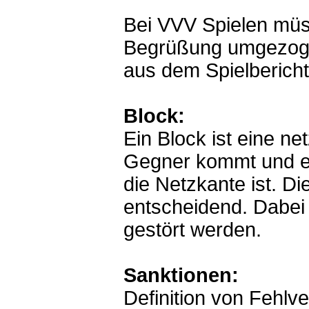
Landesliga
Landesklasse
Bei VVV Spielen müss
Nachwuchs
Sonstiges
Begrüßung umgezoge
Links
National
aus dem Spielbericht
ÖVV Indoor
Steiermark
Wien
Niederösterr.
Block:
Oberösterr.
Salzburg
Ein Block ist eine ne
Tirol
ÖVV Beach
Gegner kommt und ein
International
FIVB
die Netzkante ist. Di
CEV
vsport
entscheidend. Dabei 
Kindersport
ASVÖ Vlbg
gestört werden.
Sportgym Dbn
Vorarlberg Sport
Liga & Cup
Sanktionen:
Tabellen
Spieltermine
Definition von Fehlv
Damen Landesliga
Herren Landesliga