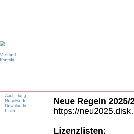
Verband
Kontakt
Vorstand
Referate
Vereine
Alberschwende
Bregenz
Dornbirn
Egg
Ausbildung
Neue Regeln 2025/
Feldkirch, FFG
Regelwerk
Feldkirch, VBC
Downloads
https://neu2025.disk.
Gisingen
Links
Großwalsertal
Hohenems
Höchst
Lizenzlisten:
Götzis