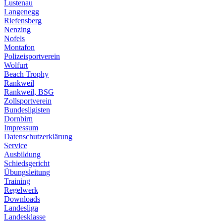
Lustenau
Langenegg
Riefensberg
Nenzing
Nofels
Montafon
Polizeisportverein
Wolfurt
Beach Trophy
Rankweil
Rankweil, BSG
Zollsportverein
Bundesligisten
Dornbirn
Impressum
Datenschutzerklärung
Service
Ausbildung
Schiedsgericht
Übungsleitung
Training
Regelwerk
Downloads
Landesliga
Landesklasse