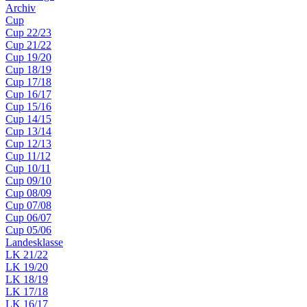
Archiv
Cup
Cup 22/23
Cup 21/22
Cup 19/20
Cup 18/19
Cup 17/18
Cup 16/17
Cup 15/16
Cup 14/15
Cup 13/14
Cup 12/13
Cup 11/12
Cup 10/11
Cup 09/10
Cup 08/09
Cup 07/08
Cup 06/07
Cup 05/06
Landesklasse
LK 21/22
LK 19/20
LK 18/19
LK 17/18
LK 16/17