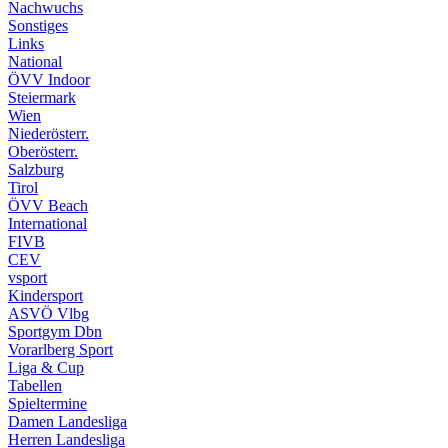
Nachwuchs
Sonstiges
Links
National
ÖVV Indoor
Steiermark
Wien
Niederösterr.
Oberösterr.
Salzburg
Tirol
ÖVV Beach
International
FIVB
CEV
vsport
Kindersport
ASVÖ Vlbg
Sportgym Dbn
Vorarlberg Sport
Liga & Cup
Tabellen
Spieltermine
Damen Landesliga
Herren Landesliga