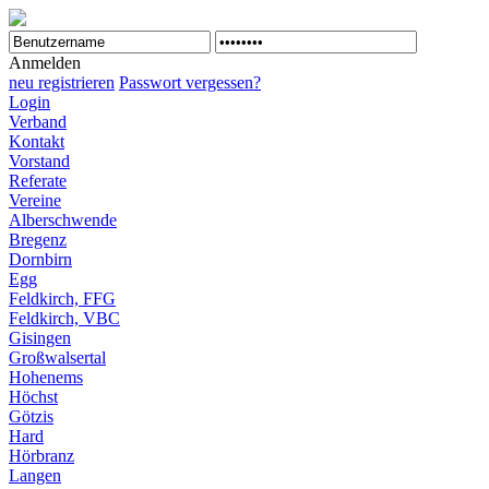
Anmelden
neu registrieren
Passwort vergessen?
Login
Verband
Kontakt
Vorstand
Referate
Vereine
Alberschwende
Bregenz
Dornbirn
Egg
Feldkirch, FFG
Feldkirch, VBC
Gisingen
Großwalsertal
Hohenems
Höchst
Götzis
Hard
Hörbranz
Langen