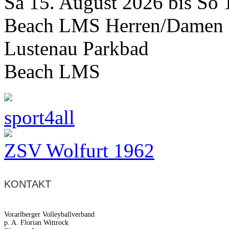
Sa 15. August 2026 bis So 
Beach LMS Herren/Damen
Lustenau Parkbad
Beach LMS
sport4all
ZSV Wolfurt 1962
KONTAKT
Vorarlberger Volleyballverband
p. A. Florian Wittrock